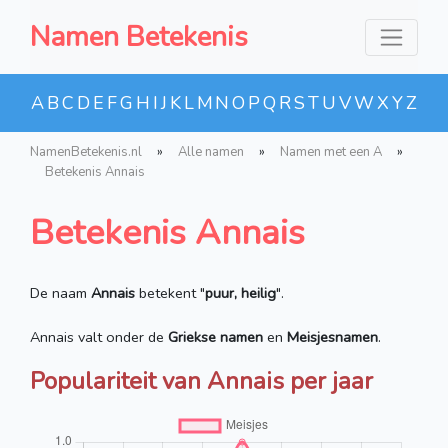
Namen Betekenis
A
B
C
D
E
F
G
H
I
J
K
L
M
N
O
P
Q
R
S
T
U
V
W
X
Y
Z
NamenBetekenis.nl
»
Alle namen
»
Namen met een A
»
Betekenis Annais
Betekenis Annais
De naam
Annais
betekent "
puur, heilig
".
Annais valt onder de
Griekse namen
en
Meisjesnamen
.
Populariteit van Annais per jaar