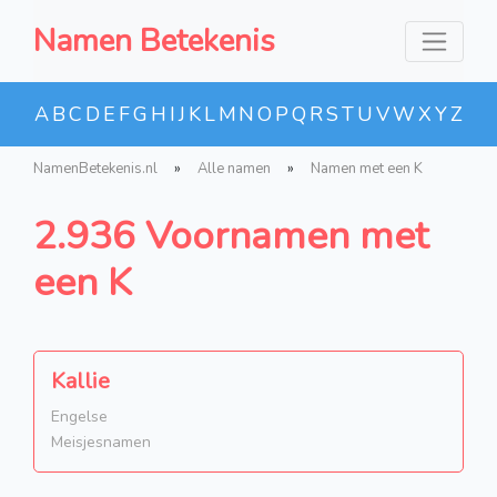
Namen Betekenis
A
B
C
D
E
F
G
H
I
J
K
L
M
N
O
P
Q
R
S
T
U
V
W
X
Y
Z
NamenBetekenis.nl
»
Alle namen
»
Namen met een K
2.936 Voornamen met
een K
Kallie
Engelse
Meisjesnamen