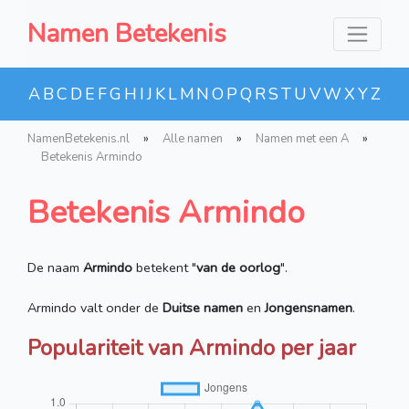
Namen Betekenis
A
B
C
D
E
F
G
H
I
J
K
L
M
N
O
P
Q
R
S
T
U
V
W
X
Y
Z
NamenBetekenis.nl
»
Alle namen
»
Namen met een A
»
Betekenis Armindo
Betekenis Armindo
De naam
Armindo
betekent "
van de oorlog
".
Armindo valt onder de
Duitse namen
en
Jongensnamen
.
Populariteit van Armindo per jaar