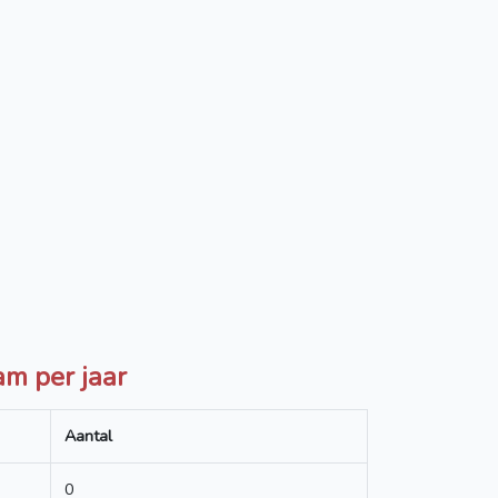
am per jaar
Aantal
0