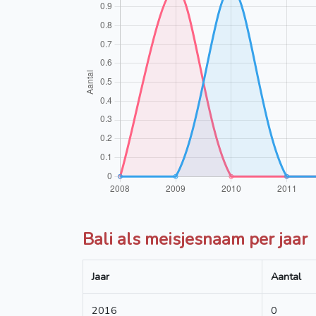
Bali als meisjesnaam per jaar
Jaar
Aantal
2016
0