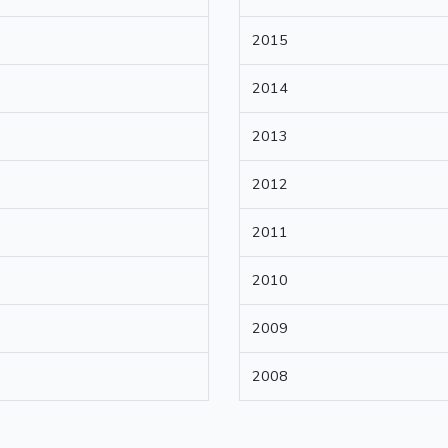
2015
2014
2013
2012
2011
2010
2009
2008