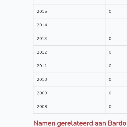
2015
0
2014
1
2013
0
2012
0
2011
0
2010
0
2009
0
2008
0
Namen gerelateerd aan Bardo