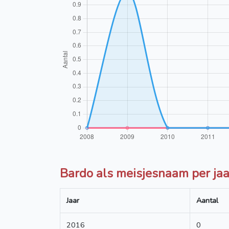
Bardo als meisjesnaam per jaa
Jaar
Aantal
2016
0