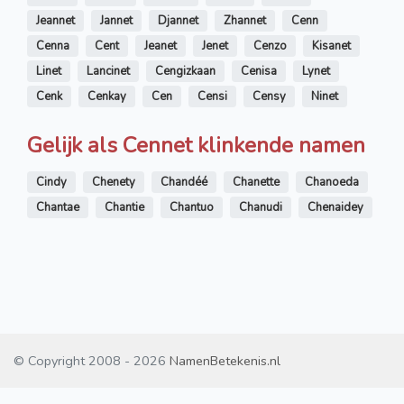
Jeannet
Jannet
Djannet
Zhannet
Cenn
Cenna
Cent
Jeanet
Jenet
Cenzo
Kisanet
Linet
Lancinet
Cengizkaan
Cenisa
Lynet
Cenk
Cenkay
Cen
Censi
Censy
Ninet
Gelijk als Cennet klinkende namen
Cindy
Chenety
Chandéé
Chanette
Chanoeda
Chantae
Chantie
Chantuo
Chanudi
Chenaidey
© Copyright 2008 - 2026
NamenBetekenis.nl