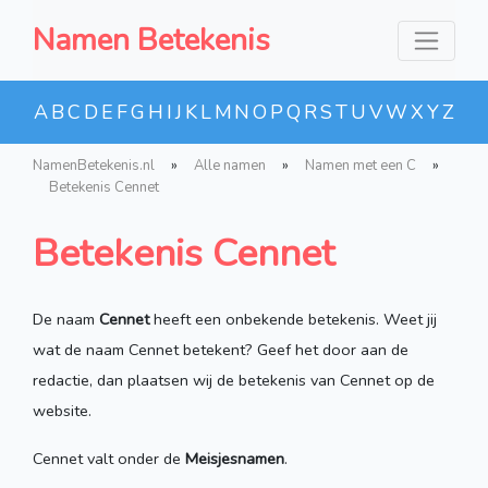
Namen Betekenis
A
B
C
D
E
F
G
H
I
J
K
L
M
N
O
P
Q
R
S
T
U
V
W
X
Y
Z
NamenBetekenis.nl
»
Alle namen
»
Namen met een C
»
Betekenis Cennet
Betekenis Cennet
De naam
Cennet
heeft een onbekende betekenis. Weet jij
wat de naam Cennet betekent? Geef het door aan de
redactie, dan plaatsen wij de betekenis van Cennet op de
website.
Cennet valt onder de
Meisjesnamen
.