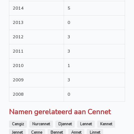
2014
5
2013
0
2012
3
2011
3
2010
1
2009
3
2008
0
Namen gerelateerd aan Cennet
Cengiz
Nurcennet
Djennet
Lennet
Kennet
Jennet
Cenne
Bennet
Annet
Linnet