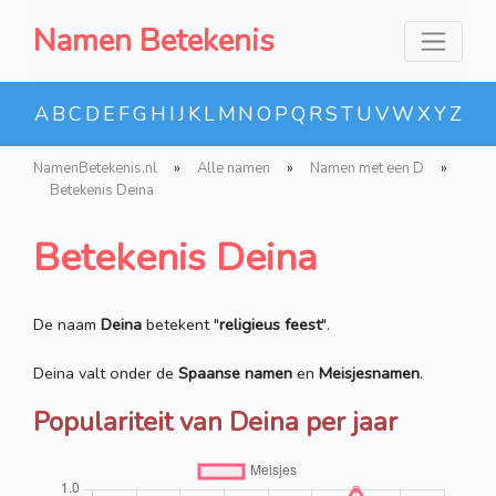
Namen Betekenis
A
B
C
D
E
F
G
H
I
J
K
L
M
N
O
P
Q
R
S
T
U
V
W
X
Y
Z
NamenBetekenis.nl
»
Alle namen
»
Namen met een D
»
Betekenis Deina
Betekenis Deina
De naam
Deina
betekent "
religieus feest
".
Deina valt onder de
Spaanse namen
en
Meisjesnamen
.
Populariteit van Deina per jaar