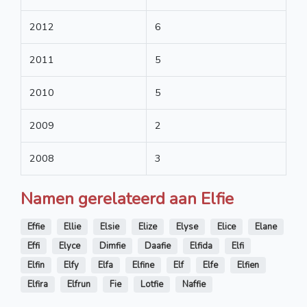
2012
6
2011
5
2010
5
2009
2
2008
3
Namen gerelateerd aan Elfie
Effie
Ellie
Elsie
Elize
Elyse
Elice
Elane
Effi
Elyce
Dimfie
Daafie
Elfida
Elfi
Elfin
Elfy
Elfa
Elfine
Elf
Elfe
Elfien
Elfira
Elfrun
Fie
Lotfie
Naffie