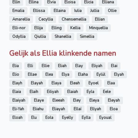
Ellin
Ellina
Elvia
Eloisa
Elicia
Elliana
Emalia
Ellissa
Ellaina
Iulia
Jullia
Ollie
Amarellia
Cecyllia
Chensemellia
Ellian
Elli-nor
Ellija
Elling
Kellia
Minquellia
Odyllia
Qiullia
Shanellia
Simellia
Gelijk als Ellia klinkende namen
Elia
Elli
Ellie
Eliah
Elay
Eliyah
Elai
Elio
Ellae
Elea
Elya
Elaha
Eylül
Elyah
Elayh
Elayah
Elaya
Eleah
Eyoel
Elaa
Elaia
Elaih
Eiliyah
Elaiah
Eyla
Eele
Elaiyah
Elaye
Eleeah
Eley
Eleya
Eleyah
Eli-Yah
Eliahu
Eliayah
Ellaï
Ellyah
Eloa
Eloah
Elu
Eola
Eyelly
Eylla
Eyoual