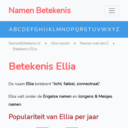
Namen Betekenis
A
B
C
D
E
F
G
H
I
J
K
L
M
N
O
P
Q
R
S
T
U
V
W
X
Y
Z
NamenBetekenis.nl
»
Alle namen
»
Namen met een E
»
Betekenis Ellia
Betekenis Ellia
De naam
Ellia
betekent "
licht, fakkel, zonnestraal
".
Ellia valt onder de
Engelse namen
en
Jongens & Meisjes
namen
.
Populariteit van Ellia per jaar