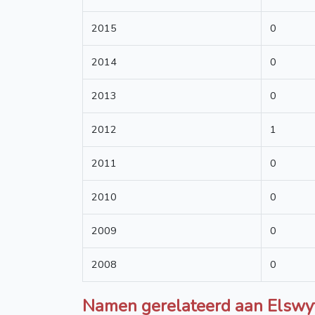
2015
0
2014
0
2013
0
2012
1
2011
0
2010
0
2009
0
2008
0
Namen gerelateerd aan Elswy