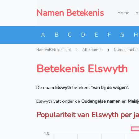
Namen Betekenis
Home
J
A
B
C
D
E
F
G
H
NamenBetekenis.nl
»
Alle namen
»
Namen met ee
Betekenis Elswyth
De naam
Elswyth
betekent "
van bij de wilgen
".
Elswyth valt onder de
Oudengelse namen
en
Meis
Populariteit van Elswyth per j