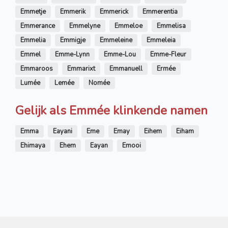
Emmetje
Emmerik
Emmerick
Emmerentia
Emmerance
Emmelyne
Emmeloe
Emmelisa
Emmelia
Emmigje
Emmeleine
Emmeleia
Emmel
Emme-Lynn
Emme-Lou
Emme-Fleur
Emmaroos
Emmarixt
Emmanuell
Ermée
Lumée
Lemée
Nomée
Gelijk als Emmée klinkende namen
Emma
Eayani
Eme
Emay
Eihem
Eiham
Ehimaya
Ehem
Eayan
Emooi