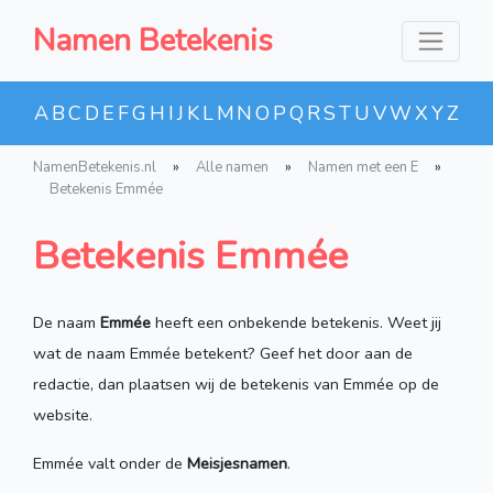
Namen Betekenis
A
B
C
D
E
F
G
H
I
J
K
L
M
N
O
P
Q
R
S
T
U
V
W
X
Y
Z
NamenBetekenis.nl
»
Alle namen
»
Namen met een E
»
Betekenis Emmée
Betekenis Emmée
De naam
Emmée
heeft een onbekende betekenis. Weet jij
wat de naam Emmée betekent? Geef het door aan de
redactie, dan plaatsen wij de betekenis van Emmée op de
website.
Emmée valt onder de
Meisjesnamen
.