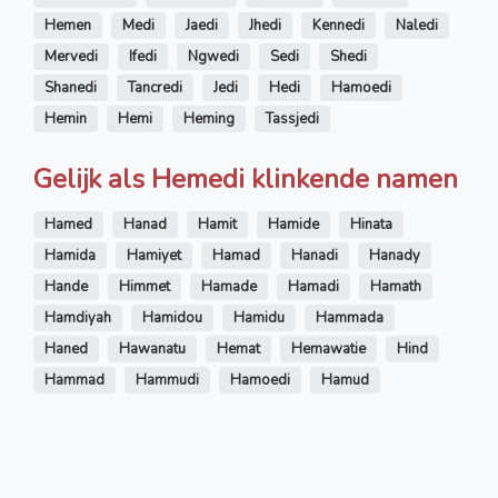
Hemen
Medi
Jaedi
Jhedi
Kennedi
Naledi
Mervedi
Ifedi
Ngwedi
Sedi
Shedi
Shanedi
Tancredi
Jedi
Hedi
Hamoedi
Hemin
Hemi
Heming
Tassjedi
Gelijk als Hemedi klinkende namen
Hamed
Hanad
Hamit
Hamide
Hinata
Hamida
Hamiyet
Hamad
Hanadi
Hanady
Hande
Himmet
Hamade
Hamadi
Hamath
Hamdiyah
Hamidou
Hamidu
Hammada
Haned
Hawanatu
Hemat
Hemawatie
Hind
Hammad
Hammudi
Hamoedi
Hamud