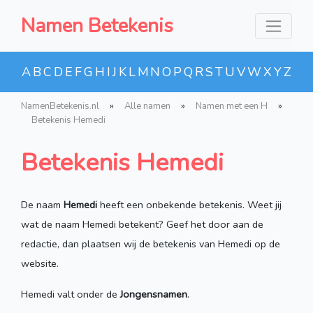
Namen Betekenis
A
B
C
D
E
F
G
H
I
J
K
L
M
N
O
P
Q
R
S
T
U
V
W
X
Y
Z
NamenBetekenis.nl
»
Alle namen
»
Namen met een H
»
Betekenis Hemedi
Betekenis Hemedi
De naam
Hemedi
heeft een onbekende betekenis. Weet jij
wat de naam Hemedi betekent? Geef het door aan de
redactie, dan plaatsen wij de betekenis van Hemedi op de
website.
Hemedi valt onder de
Jongensnamen
.