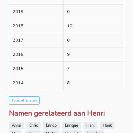
2019
0
2018
10
2017
0
2016
9
2015
7
2014
8
Toon alle jaren
Namen gerelateerd aan Henri
Anrai
Enric
Enrico
Enrique
Hani
Hank