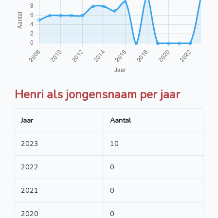
Henri als jongensnaam per jaar
Jaar
Aantal
2023
10
2022
0
2021
0
2020
0