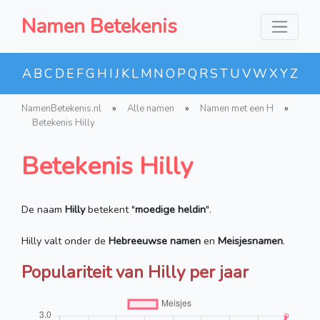
Namen Betekenis
A
B
C
D
E
F
G
H
I
J
K
L
M
N
O
P
Q
R
S
T
U
V
W
X
Y
Z
NamenBetekenis.nl
»
Alle namen
»
Namen met een H
»
Betekenis Hilly
Betekenis Hilly
De naam
Hilly
betekent "
moedige heldin
".
Hilly valt onder de
Hebreeuwse namen
en
Meisjesnamen
.
Populariteit van Hilly per jaar