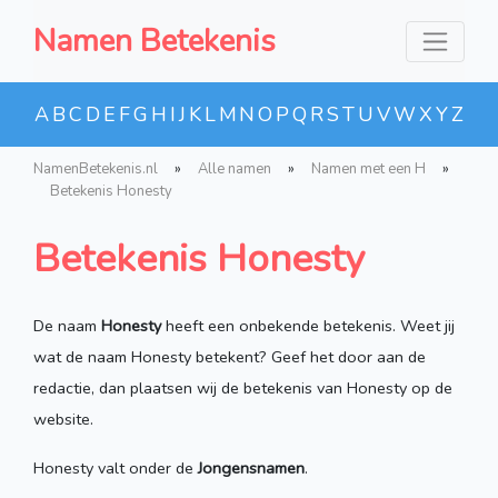
Namen Betekenis
A
B
C
D
E
F
G
H
I
J
K
L
M
N
O
P
Q
R
S
T
U
V
W
X
Y
Z
NamenBetekenis.nl
»
Alle namen
»
Namen met een H
»
Betekenis Honesty
Betekenis Honesty
De naam
Honesty
heeft een onbekende betekenis. Weet jij
wat de naam Honesty betekent? Geef het door aan de
redactie, dan plaatsen wij de betekenis van Honesty op de
website.
Honesty valt onder de
Jongensnamen
.