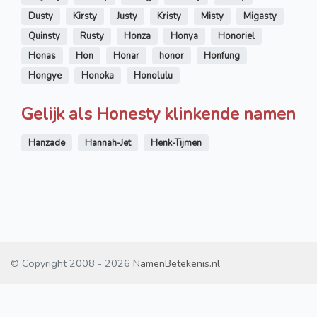
Dusty
Kirsty
Justy
Kristy
Misty
Migasty
Quinsty
Rusty
Honza
Honya
Honoriel
Honas
Hon
Honar
honor
Honfung
Hongye
Honoka
Honolulu
Gelijk als Honesty klinkende namen
Hanzade
Hannah-Jet
Henk-Tijmen
© Copyright 2008 - 2026
NamenBetekenis.nl
Contact
/
Disclaimer
/
Cookies