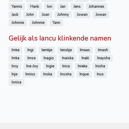
Yannis
Hank
Ion
Jan
Jens
Johannes
Jack
John
Joan
Johnny
Jowan
Jowan
Johnnie
Johnnie
Yann
Gelijk als Iancu klinkende namen
Imke
Ingi
Iemkje
Ienskje
Imaas
Imash
Imka
Imse
Inagio
Inaiska
Inaki
Inaysha
Incy
Ine-Joy
Ingie
Inica
Inieka
Inisha
Inje
Inniss
Inoka
Inosha
Inque
Inus
Ionica