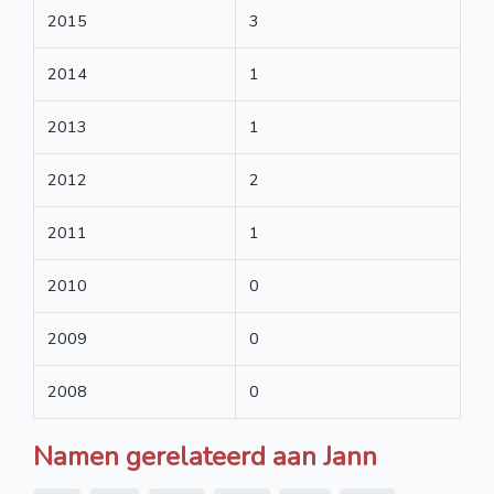
2015
3
2014
1
2013
1
2012
2
2011
1
2010
0
2009
0
2008
0
Namen gerelateerd aan Jann