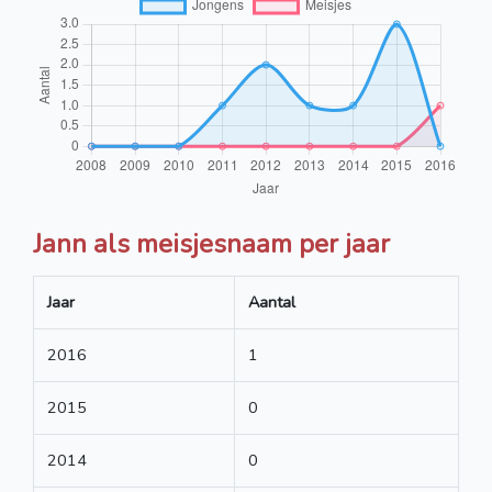
Jann als meisjesnaam per jaar
Jaar
Aantal
2016
1
2015
0
2014
0