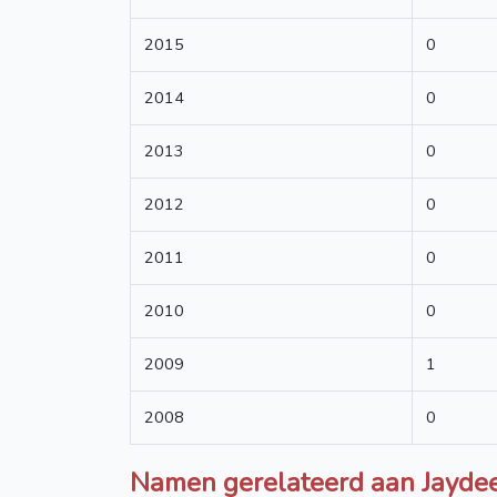
2015
0
2014
0
2013
0
2012
0
2011
0
2010
0
2009
1
2008
0
Namen gerelateerd aan Jayd