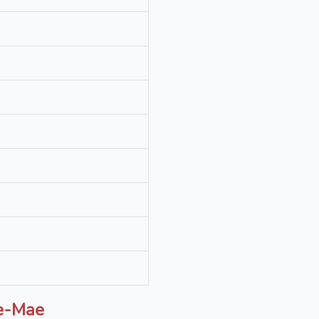
ee-Mae