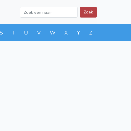
Zoek
S
T
U
V
W
X
Y
Z