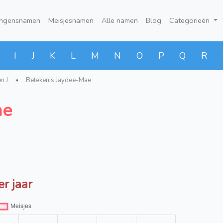
ongensnamen
Meisjesnamen
Alle namen
Blog
Categorieën
I
J
K
L
M
N
O
P
Q
R
n J
»
Betekenis Jaydee-Mae
ae
r jaar