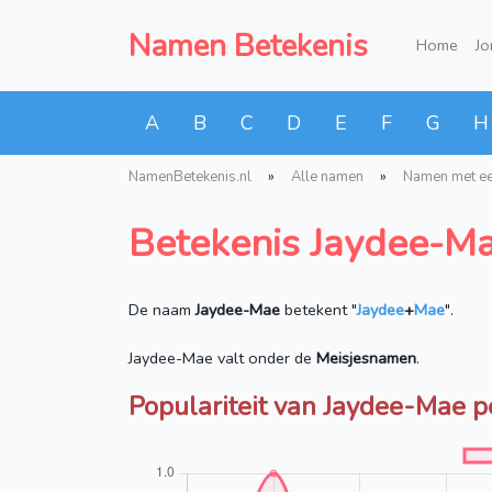
Namen Betekenis
Home
J
A
B
C
D
E
F
G
H
NamenBetekenis.nl
»
Alle namen
»
Namen met ee
Betekenis Jaydee-M
De naam
Jaydee-Mae
betekent "
Jaydee
+
Mae
".
Jaydee-Mae valt onder de
Meisjesnamen
.
Populariteit van Jaydee-Mae pe