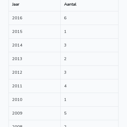
Jaar
Aantal
2016
6
2015
1
2014
3
2013
2
2012
3
2011
4
2010
1
2009
5
2008
2