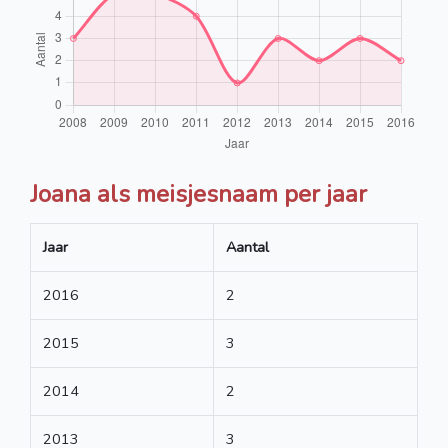
Joana als meisjesnaam per jaar
Jaar
Aantal
2016
2
2015
3
2014
2
2013
3