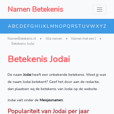
Namen Betekenis
A
B
C
D
E
F
G
H
I
J
K
L
M
N
O
P
Q
R
S
T
U
V
W
X
Y
Z
NamenBetekenis.nl
»
Alle namen
»
Namen met een J
»
Betekenis Jodai
Betekenis Jodai
De naam
Jodai
heeft een onbekende betekenis. Weet jij wat
de naam Jodai betekent? Geef het door aan de redactie,
dan plaatsen wij de betekenis van Jodai op de website.
Jodai valt onder de
Meisjesnamen
.
Populariteit van Jodai per jaar