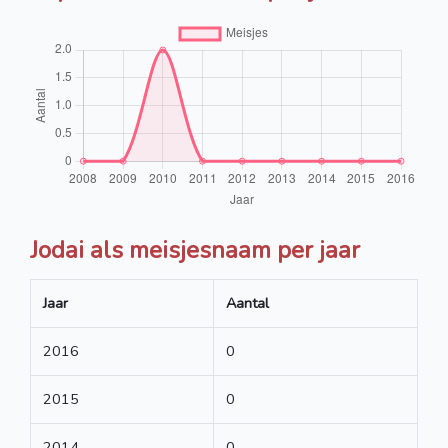
Jodai als meisjesnaam per jaar
Jaar
Aantal
2016
0
2015
0
2014
0