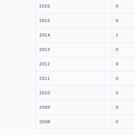
2016
0
2015
0
2014
1
2013
0
2012
0
2011
0
2010
0
2009
0
2008
0