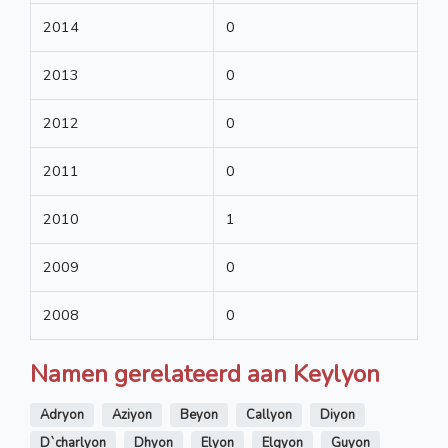
2014
0
2013
0
2012
0
2011
0
2010
1
2009
0
2008
0
Namen gerelateerd aan Keylyon
Adryon
Aziyon
Beyon
Callyon
Diyon
D`charlyon
Dhyon
Elyon
Elgyon
Guyon