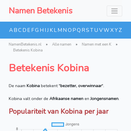
Namen Betekenis
A
B
C
D
E
F
G
H
I
J
K
L
M
N
O
P
Q
R
S
T
U
V
W
X
Y
Z
NamenBetekenis.nl
»
Alle namen
»
Namen met een K
»
Betekenis Kobina
Betekenis Kobina
De naam
Kobina
betekent "
bezetter, overwinnaar
".
Kobina valt onder de
Afrikaanse namen
en
Jongensnamen
.
Populariteit van Kobina per jaar