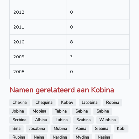
2012
0
2011
0
2010
8
2009
3
2008
0
Namen gerelateerd aan Kobina
Chekina
Chequina
Kobby
Jacobina
Robina
Jobina
Mobina
Tabina
Sebina
Sabina
Serbina
Albina
Lubina
Szabina
Wubbina
Bina
Josabina
Mubina
Abina
Siebina
Kobi
Rubina
Neina
Nardina
Mydina
Nasina