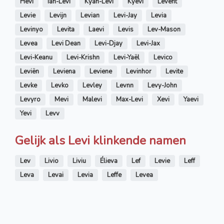
Hevi
Ian-Levi
Kyan-Levi
Kyevi
Levent
Levie
Levijn
Levian
Levi-Jay
Levia
Levinyo
Levita
Laevi
Levis
Lev-Mason
Levea
Levi Dean
Levi-Djay
Levi-Jax
Levi-Keanu
Levi-Krishn
Levi-Yaël
Levico
Leviën
Leviena
Leviene
Levinhor
Levite
Levke
Levko
Levley
Levnn
Levy-John
Levyro
Mevi
Malevi
Max-Levi
Xevi
Yaevi
Yevi
Levv
Gelijk als Levi klinkende namen
Lev
Livio
Liviu
Élieva
Lef
Levie
Leff
Leva
Levai
Levia
Leffe
Levea