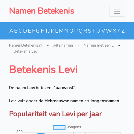
Namen Betekenis
A
B
C
D
E
F
G
H
I
J
K
L
M
N
O
P
Q
R
S
T
U
V
W
X
Y
Z
NamenBetekenis.nl
»
Alle namen
»
Namen met een L
»
Betekenis Levi
Betekenis Levi
De naam
Levi
betekent "
aanwinst
".
Levi valt onder de
Hebreeuwse namen
en
Jongensnamen
.
Populariteit van Levi per jaar