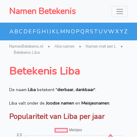
Namen Betekenis
A
B
C
D
E
F
G
H
I
J
K
L
M
N
O
P
Q
R
S
T
U
V
W
X
Y
Z
NamenBetekenis.nl
»
Alle namen
»
Namen met een L
»
Betekenis Liba
Betekenis Liba
De naam
Liba
betekent "
dierbaar, dankbaar
".
Liba valt onder de
Joodse namen
en
Meisjesnamen
.
Populariteit van Liba per jaar