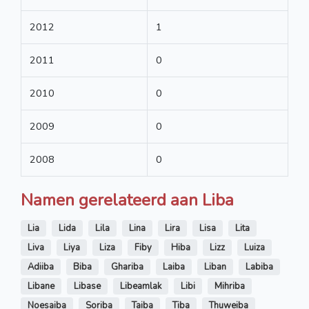
2012
1
2011
0
2010
0
2009
0
2008
0
Namen gerelateerd aan Liba
Lia
Lida
Lila
Lina
Lira
Lisa
Lita
Liva
Liya
Liza
Fiby
Hiba
Lizz
Luiza
Adiiba
Biba
Ghariba
Laiba
Liban
Labiba
Libane
Libase
Libeamlak
Libi
Mihriba
Noesaiba
Soriba
Taiba
Tiba
Thuweiba