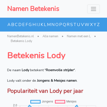
Namen Betekenis
A
B
C
D
E
F
G
H
I
J
K
L
M
N
O
P
Q
R
S
T
U
V
W
X
Y
Z
NamenBetekenis.nl
»
Alle namen
»
Namen met een L
»
Betekenis Lody
Betekenis Lody
De naam
Lody
betekent "
Roemvolle strijder
".
Lody valt onder de
Jongens & Meisjes namen
.
Populariteit van Lody per jaar