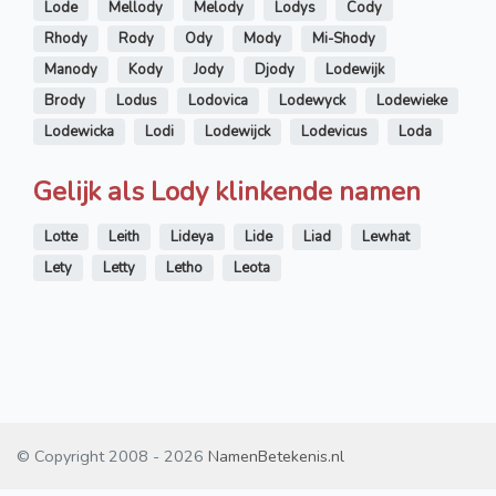
Lode
Mellody
Melody
Lodys
Cody
Rhody
Rody
Ody
Mody
Mi-Shody
Manody
Kody
Jody
Djody
Lodewijk
Brody
Lodus
Lodovica
Lodewyck
Lodewieke
Lodewicka
Lodi
Lodewijck
Lodevicus
Loda
Gelijk als Lody klinkende namen
Lotte
Leith
Lideya
Lide
Liad
Lewhat
Lety
Letty
Letho
Leota
© Copyright 2008 - 2026
NamenBetekenis.nl