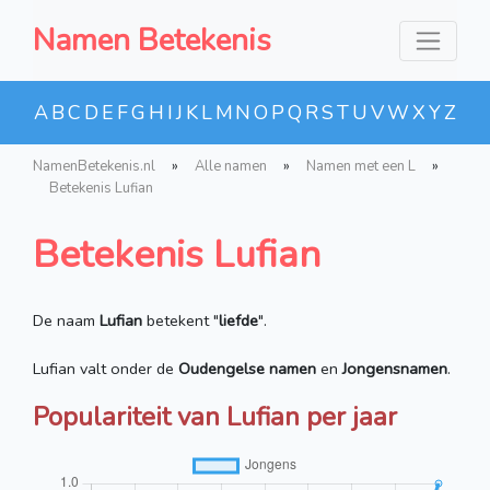
Namen Betekenis
A
B
C
D
E
F
G
H
I
J
K
L
M
N
O
P
Q
R
S
T
U
V
W
X
Y
Z
NamenBetekenis.nl
»
Alle namen
»
Namen met een L
»
Betekenis Lufian
Betekenis Lufian
De naam
Lufian
betekent "
liefde
".
Lufian valt onder de
Oudengelse namen
en
Jongensnamen
.
Populariteit van Lufian per jaar