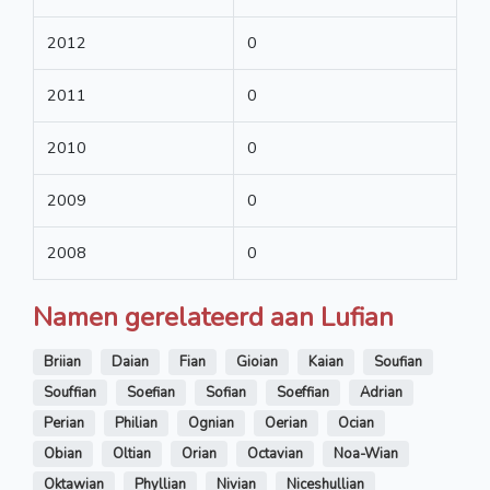
2012
0
2011
0
2010
0
2009
0
2008
0
Namen gerelateerd aan Lufian
Briian
Daian
Fian
Gioian
Kaian
Soufian
Souffian
Soefian
Sofian
Soeffian
Adrian
Perian
Philian
Ognian
Oerian
Ocian
Obian
Oltian
Orian
Octavian
Noa-Wian
Oktawian
Phyllian
Nivian
Niceshullian