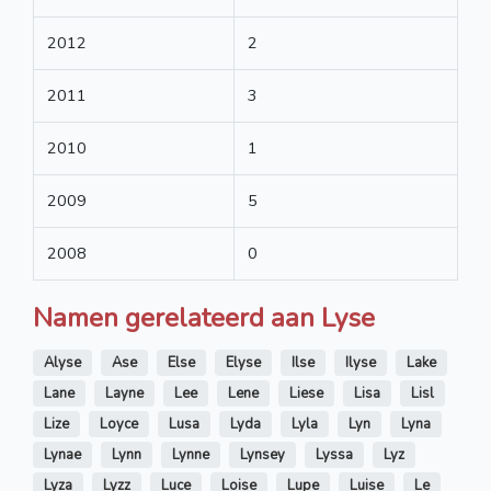
2012
2
2011
3
2010
1
2009
5
2008
0
Namen gerelateerd aan Lyse
Alyse
Ase
Else
Elyse
Ilse
Ilyse
Lake
Lane
Layne
Lee
Lene
Liese
Lisa
Lisl
Lize
Loyce
Lusa
Lyda
Lyla
Lyn
Lyna
Lynae
Lynn
Lynne
Lynsey
Lyssa
Lyz
Lyza
Lyzz
Luce
Loise
Lupe
Luise
Le