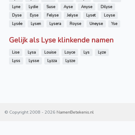
Lyne
Lydie
Suse
Ayse
Anyse
Dilyse
Dyse
Eyse
Felyse
Jelyse
Lyset
Loyse
Lysée
Lysen
Lysera
Royse
Uneyse
Yse
Gelijk als Lyse klinkende namen
Lise
Lysa
Louise
Loyce
Lys
Lyze
Lyss
Lysse
Lyzza
Lyzze
© Copyright 2008 - 2026
NamenBetekenis.nl
Contact
/
Disclaimer
/
Cookies