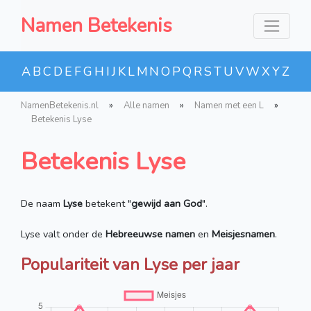
Namen Betekenis
A
B
C
D
E
F
G
H
I
J
K
L
M
N
O
P
Q
R
S
T
U
V
W
X
Y
Z
NamenBetekenis.nl
»
Alle namen
»
Namen met een L
»
Betekenis Lyse
Betekenis Lyse
De naam
Lyse
betekent "
gewijd aan God
".
Lyse valt onder de
Hebreeuwse namen
en
Meisjesnamen
.
Populariteit van Lyse per jaar