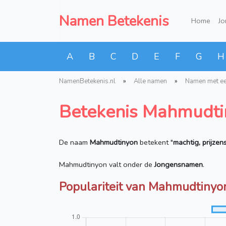
Namen Betekenis
Home
J
A
B
C
D
E
F
G
H
NamenBetekenis.nl
»
Alle namen
»
Namen met e
Betekenis Mahmudti
De naam
Mahmudtinyon
betekent "
machtig, prijze
Mahmudtinyon valt onder de
Jongensnamen
.
Populariteit van Mahmudtinyon