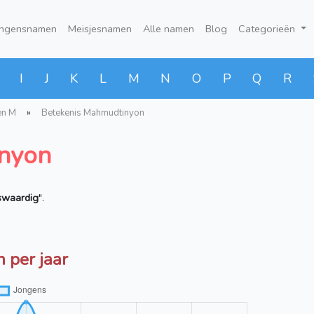
ongensnamen
Meisjesnamen
Alle namen
Blog
Categorieën
I
J
K
L
M
N
O
P
Q
R
en M
»
Betekenis Mahmudtinyon
nyon
nswaardig
".
 per jaar