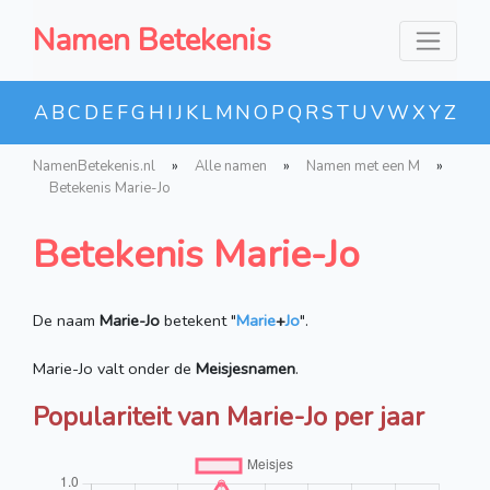
Namen Betekenis
A
B
C
D
E
F
G
H
I
J
K
L
M
N
O
P
Q
R
S
T
U
V
W
X
Y
Z
NamenBetekenis.nl
»
Alle namen
»
Namen met een M
»
Betekenis Marie-Jo
Betekenis Marie-Jo
De naam
Marie-Jo
betekent "
Marie
+
Jo
".
Marie-Jo valt onder de
Meisjesnamen
.
Populariteit van Marie-Jo per jaar