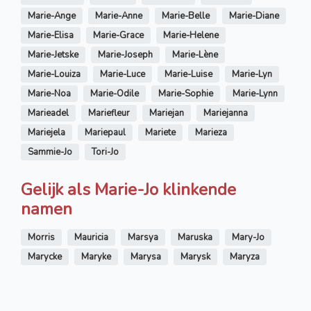
Marie-Ange
Marie-Anne
Marie-Belle
Marie-Diane
Marie-Elisa
Marie-Grace
Marie-Helene
Marie-Jetske
Marie-Joseph
Marie-Lène
Marie-Louiza
Marie-Luce
Marie-Luise
Marie-Lyn
Marie-Noa
Marie-Odile
Marie-Sophie
Marie-Lynn
Marieadel
Mariefleur
Mariejan
Mariejanna
Mariejela
Mariepaul
Mariete
Marieza
Sammie-Jo
Tori-Jo
Gelijk als Marie-Jo klinkende
namen
Morris
Mauricia
Marsya
Maruska
Mary-Jo
Marycke
Maryke
Marysa
Marysk
Maryza