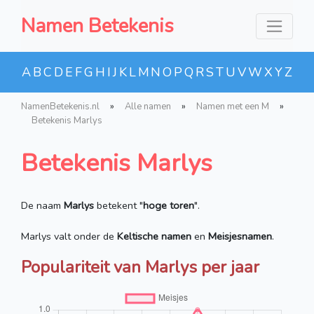
Namen Betekenis
A
B
C
D
E
F
G
H
I
J
K
L
M
N
O
P
Q
R
S
T
U
V
W
X
Y
Z
NamenBetekenis.nl
»
Alle namen
»
Namen met een M
»
Betekenis Marlys
Betekenis Marlys
De naam
Marlys
betekent "
hoge toren
".
Marlys valt onder de
Keltische namen
en
Meisjesnamen
.
Populariteit van Marlys per jaar