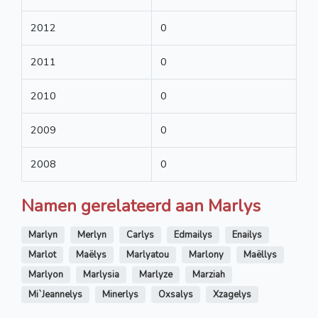
2012
0
2011
0
2010
0
2009
0
2008
0
Namen gerelateerd aan Marlys
Marlyn
Merlyn
Carlys
Edmailys
Enailys
Marlot
Maëlys
Marlyatou
Marlony
Maëllys
Marlyon
Marlysia
Marlyze
Marziah
Mi`Jeannelys
Minerlys
Oxsalys
Xzagelys