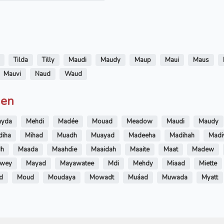
Tilda
Tilly
Maudi
Maudy
Maup
Maui
Maus
Mauvi
Naud
Waud
men
yda
Mehdi
Madée
Mouad
Meadow
Maudi
Maudy
diha
Mihad
Muadh
Muayad
Madeeha
Madihah
Madi
dh
Maada
Maahdie
Maaidah
Maaite
Maat
Madew
twey
Mayad
Mayawatee
Mdi
Mehdy
Miaad
Miette
d
Moud
Moudaya
Mowadt
Muáad
Muwada
Myatt