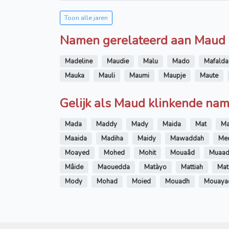
Toon alle jaren
Namen gerelateerd aan Maud
Madeline
Maudie
Malu
Mado
Mafalda
Mauka
Mauli
Maumi
Maupje
Maute
Gelijk als Maud klinkende na
Mada
Maddy
Mady
Maida
Mat
Ma
Maaida
Madiha
Maidy
Mawaddah
Me
Moayed
Mohed
Mohit
Mouaâd
Muaa
Mâide
Maouedda
Matàyo
Mattiah
Ma
Mody
Mohad
Moied
Mouadh
Mouaya