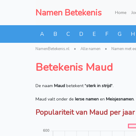
Namen Betekenis
Home
J
A
B
C
D
E
F
G
H
NamenBetekenis.nl
»
Alle namen
»
Namen met e
Betekenis Maud
De naam
Maud
betekent "
sterk in strijd
".
Maud valt onder de
Ierse namen
en
Meisjesnamen
.
Populariteit van Maud per jaar