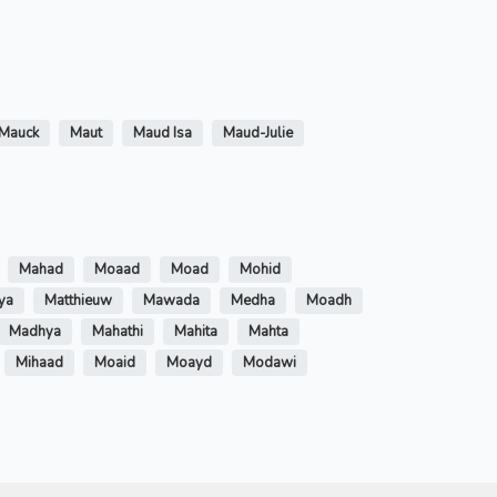
Mauck
Maut
Maud Isa
Maud-Julie
Mahad
Moaad
Moad
Mohid
ya
Matthieuw
Mawada
Medha
Moadh
Madhya
Mahathi
Mahita
Mahta
Mihaad
Moaid
Moayd
Modawi