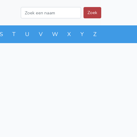
Zoek
S
T
U
V
W
X
Y
Z