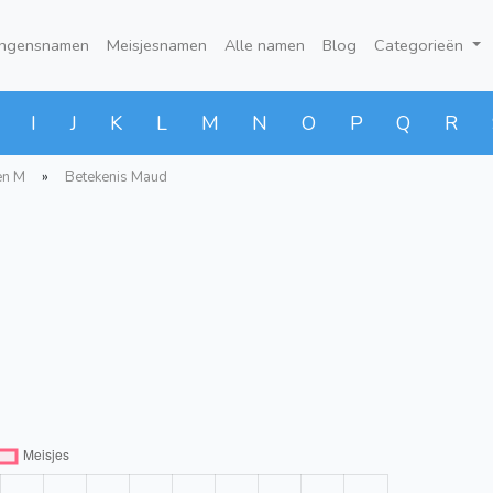
ongensnamen
Meisjesnamen
Alle namen
Blog
Categorieën
I
J
K
L
M
N
O
P
Q
R
en M
»
Betekenis Maud