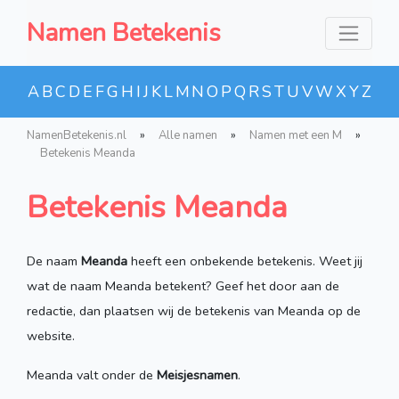
Namen Betekenis
A
B
C
D
E
F
G
H
I
J
K
L
M
N
O
P
Q
R
S
T
U
V
W
X
Y
Z
NamenBetekenis.nl
»
Alle namen
»
Namen met een M
»
Betekenis Meanda
Betekenis Meanda
De naam
Meanda
heeft een onbekende betekenis. Weet jij
wat de naam Meanda betekent? Geef het door aan de
redactie, dan plaatsen wij de betekenis van Meanda op de
website.
Meanda valt onder de
Meisjesnamen
.