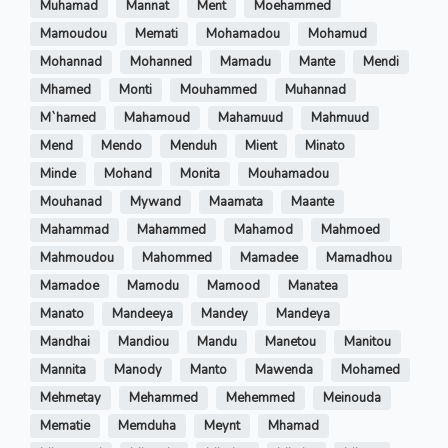
Muhamad
Mannat
Ment
Moehammed
Mamoudou
Memati
Mohamadou
Mohamud
Mohannad
Mohanned
Mamadu
Mante
Mendi
Mhamed
Monti
Mouhammed
Muhannad
M`hamed
Mahamoud
Mahamuud
Mahmuud
Mend
Mendo
Menduh
Mient
Minato
Minde
Mohand
Monita
Mouhamadou
Mouhanad
Mywand
Maamata
Maante
Mahammad
Mahammed
Mahamod
Mahmoed
Mahmoudou
Mahommed
Mamadee
Mamadhou
Mamadoe
Mamodu
Mamood
Manatea
Manato
Mandeeya
Mandey
Mandeya
Mandhai
Mandiou
Mandu
Manetou
Manitou
Mannita
Manody
Manto
Mawenda
Mohamed
Mehmetay
Mehammed
Mehemmed
Meinouda
Mematie
Memduha
Meynt
Mhamad