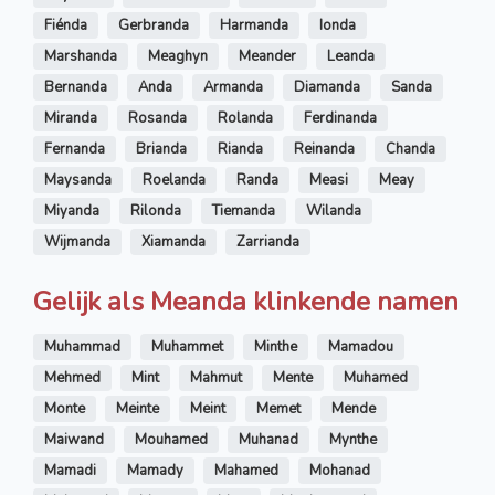
Fiénda
Gerbranda
Harmanda
Ionda
Marshanda
Meaghyn
Meander
Leanda
Bernanda
Anda
Armanda
Diamanda
Sanda
Miranda
Rosanda
Rolanda
Ferdinanda
Fernanda
Brianda
Rianda
Reinanda
Chanda
Maysanda
Roelanda
Randa
Measi
Meay
Miyanda
Rilonda
Tiemanda
Wilanda
Wijmanda
Xiamanda
Zarrianda
Gelijk als Meanda klinkende namen
Muhammad
Muhammet
Minthe
Mamadou
Mehmed
Mint
Mahmut
Mente
Muhamed
Monte
Meinte
Meint
Memet
Mende
Maiwand
Mouhamed
Muhanad
Mynthe
Mamadi
Mamady
Mahamed
Mohanad