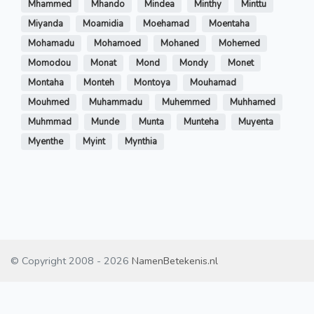
Mhammed
Mhando
Mindea
Minthy
Minttu
Miyanda
Moamidia
Moehamad
Moentaha
Mohamadu
Mohamoed
Mohaned
Mohemed
Momodou
Monat
Mond
Mondy
Monet
Montaha
Monteh
Montoya
Mouhamad
Mouhmed
Muhammadu
Muhemmed
Muhhamed
Muhmmad
Munde
Munta
Munteha
Muyenta
Myenthe
Myint
Mynthia
© Copyright 2008 - 2026
NamenBetekenis.nl
Contact
/
Disclaimer
/
Cookies