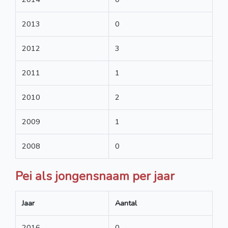
2013
0
2012
3
2011
1
2010
2
2009
1
2008
0
Pei als jongensnaam per jaar
Jaar
Aantal
2016
0