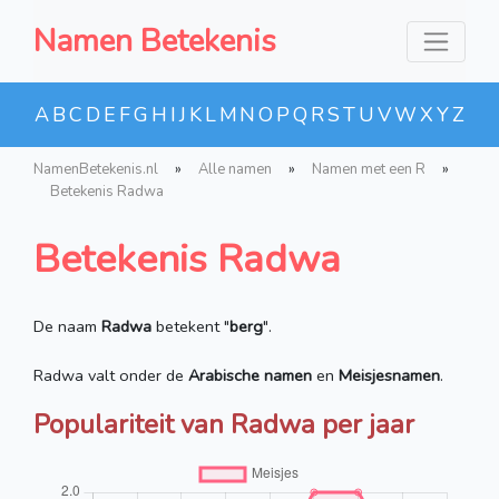
Namen Betekenis
A
B
C
D
E
F
G
H
I
J
K
L
M
N
O
P
Q
R
S
T
U
V
W
X
Y
Z
NamenBetekenis.nl
»
Alle namen
»
Namen met een R
»
Betekenis Radwa
Betekenis Radwa
De naam
Radwa
betekent "
berg
".
Radwa valt onder de
Arabische namen
en
Meisjesnamen
.
Populariteit van Radwa per jaar