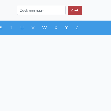
Zoek
S
T
U
V
W
X
Y
Z