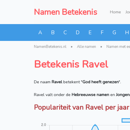
Namen Betekenis
Home
J
A
B
C
D
E
F
G
H
NamenBetekenis.nl
»
Alle namen
»
Namen met e
Betekenis Ravel
De naam
Ravel
betekent "
God heeft genezen
".
Ravel valt onder de
Hebreeuwse namen
en
Jongen
Populariteit van Ravel per jaar