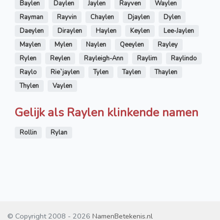
Baylen
Daylen
Jaylen
Rayven
Waylen
Rayman
Rayvin
Chaylen
Djaylen
Dylen
Daeylen
Diraylen
Haylen
Keylen
Lee-Jaylen
Maylen
Mylen
Naylen
Qeeylen
Rayley
Rylen
Reylen
Rayleigh-Ann
Raylim
Raylindo
Raylo
Rie`jaylen
Tylen
Taylen
Thaylen
Thylen
Vaylen
Gelijk als Raylen klinkende namen
Rollin
Rylan
© Copyright 2008 - 2026
NamenBetekenis.nl