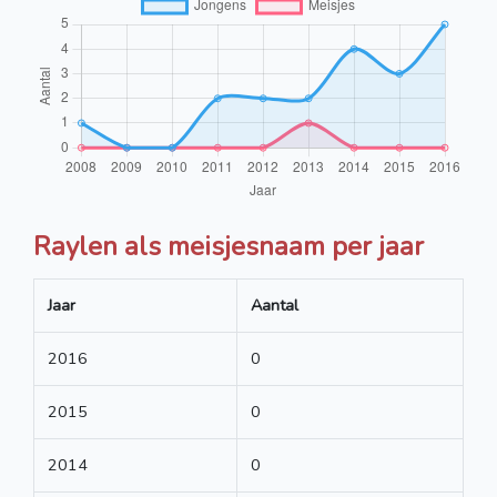
Raylen als meisjesnaam per jaar
Jaar
Aantal
2016
0
2015
0
2014
0