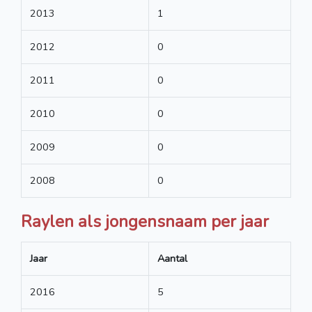
2013
1
2012
0
2011
0
2010
0
2009
0
2008
0
Raylen als jongensnaam per jaar
Jaar
Aantal
2016
5