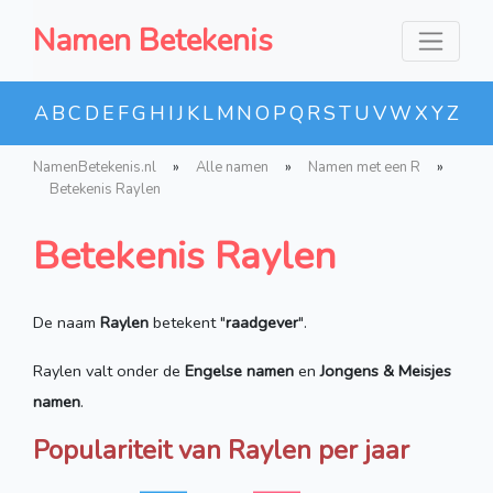
Namen Betekenis
A
B
C
D
E
F
G
H
I
J
K
L
M
N
O
P
Q
R
S
T
U
V
W
X
Y
Z
NamenBetekenis.nl
»
Alle namen
»
Namen met een R
»
Betekenis Raylen
Betekenis Raylen
De naam
Raylen
betekent "
raadgever
".
Raylen valt onder de
Engelse namen
en
Jongens & Meisjes
namen
.
Populariteit van Raylen per jaar