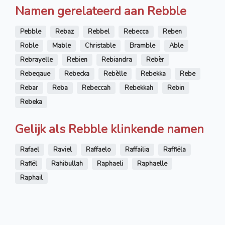
Namen gerelateerd aan Rebble
Pebble
Rebaz
Rebbel
Rebecca
Reben
Roble
Mable
Christable
Bramble
Able
Rebrayelle
Rebien
Rebiandra
Rebèr
Rebeqaue
Rebecka
Rebèlle
Rebekka
Rebe
Rebar
Reba
Rebeccah
Rebekkah
Rebin
Rebeka
Gelijk als Rebble klinkende namen
Rafael
Raviel
Raffaelo
Raffailia
Raffiëla
Rafiël
Rahibullah
Raphaeli
Raphaelle
Raphail