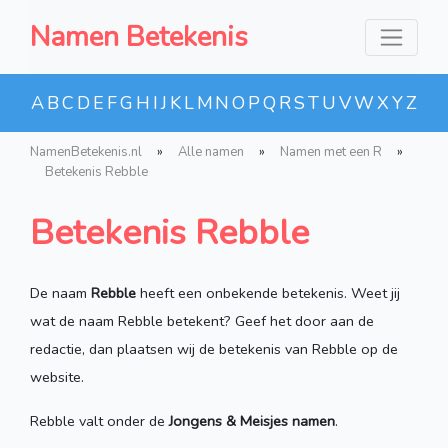
Namen Betekenis
A
B
C
D
E
F
G
H
I
J
K
L
M
N
O
P
Q
R
S
T
U
V
W
X
Y
Z
NamenBetekenis.nl
»
Alle namen
»
Namen met een R
»
Betekenis Rebble
Betekenis Rebble
De naam
Rebble
heeft een onbekende betekenis. Weet jij
wat de naam Rebble betekent? Geef het door aan de
redactie, dan plaatsen wij de betekenis van Rebble op de
website.
Rebble valt onder de
Jongens & Meisjes namen
.