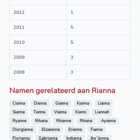
2012
1
2011
5
2010
5
2009
3
2008
3
Namen gerelateerd aan Rianna
Cianna
Dianna
Gianna
Kianna
Lianna
Sianna
Tianna
Vianna
Kianni
Liannah
Ryanne
Rihana
Rhianne
Rhiana
Ayianna
Diorgianna
Elizeianna
Erianna
Fianna
Florianna
Gabrianna
Indianna
Jho`ëynna