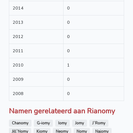
2014
0
2013
0
2012
0
2011
0
2010
1
2009
0
2008
0
Namen gerelateerd aan Rianomy
Chanomy
G-iomy
Iomy
Jomy
J`Romy
Jill`Nomy
Kiomy
Neomy
Nomy
Najomy