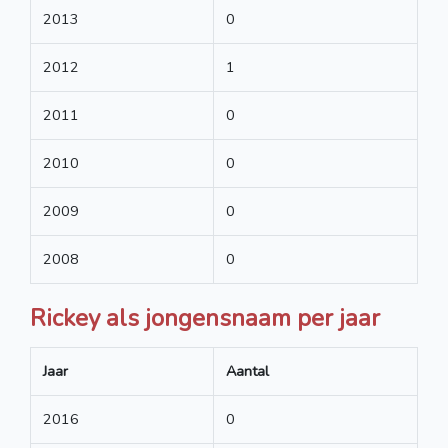
2013
0
2012
1
2011
0
2010
0
2009
0
2008
0
Rickey als jongensnaam per jaar
Jaar
Aantal
2016
0