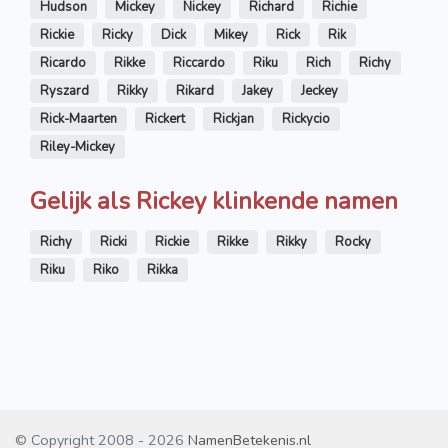
Hudson
Mickey
Nickey
Richard
Richie
Rickie
Ricky
Dick
Mikey
Rick
Rik
Ricardo
Rikke
Riccardo
Riku
Rich
Richy
Ryszard
Rikky
Rikard
Jakey
Jeckey
Rick-Maarten
Rickert
Rickjan
Rickycio
Riley-Mickey
Gelijk als Rickey klinkende namen
Richy
Ricki
Rickie
Rikke
Rikky
Rocky
Riku
Riko
Rikka
© Copyright 2008 - 2026
NamenBetekenis.nl