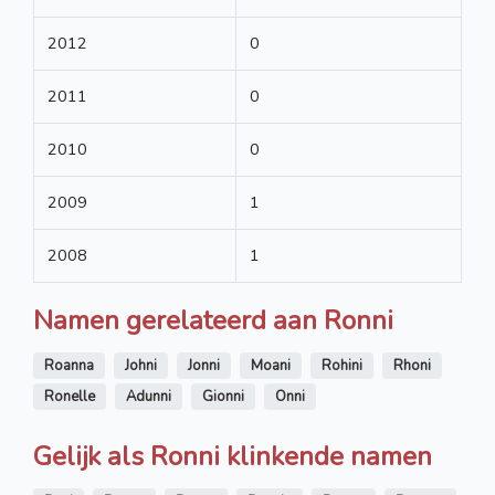
2012
0
2011
0
2010
0
2009
1
2008
1
Namen gerelateerd aan Ronni
Roanna
Johni
Jonni
Moani
Rohini
Rhoni
Ronelle
Adunni
Gionni
Onni
Gelijk als Ronni klinkende namen