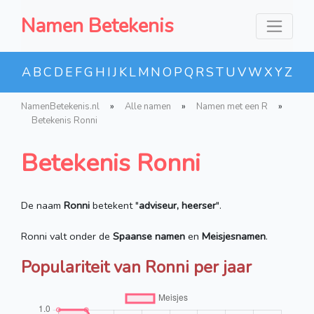
Namen Betekenis
A
B
C
D
E
F
G
H
I
J
K
L
M
N
O
P
Q
R
S
T
U
V
W
X
Y
Z
NamenBetekenis.nl
»
Alle namen
»
Namen met een R
»
Betekenis Ronni
Betekenis Ronni
De naam
Ronni
betekent "
adviseur, heerser
".
Ronni valt onder de
Spaanse namen
en
Meisjesnamen
.
Populariteit van Ronni per jaar