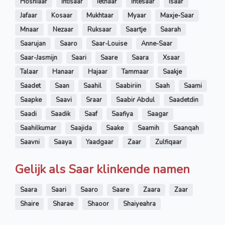
Hoshiaar
Intisaar
Iethaar
Intesaar
Isaar
Jafaar
Kosaar
Mukhtaar
Myaar
Maxje-Saar
Mnaar
Nezaar
Ruksaar
Saartje
Saarah
Saarujan
Saaro
Saar-Louise
Anne-Saar
Saar-Jasmijn
Saari
Saare
Saara
Xsaar
Talaar
Hanaar
Hajaar
Tammaar
Saakje
Saadet
Saan
Saahil
Saabiriin
Saah
Saami
Saapke
Saavi
Sraar
Saabir Abdul
Saadetdin
Saadi
Saadik
Saaf
Saafiya
Saagar
Saahilkumar
Saajida
Saake
Saamih
Saanqah
Saavni
Saaya
Yaadgaar
Zaar
Zulfiqaar
Gelijk als Saar klinkende namen
Saara
Saari
Saaro
Saare
Zaara
Zaar
Shaire
Sharae
Shaoor
Shaiyeahra