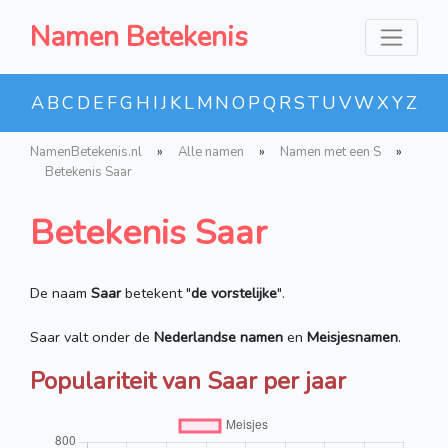
Namen Betekenis
A
B
C
D
E
F
G
H
I
J
K
L
M
N
O
P
Q
R
S
T
U
V
W
X
Y
Z
NamenBetekenis.nl
»
Alle namen
»
Namen met een S
»
Betekenis Saar
Betekenis Saar
De naam
Saar
betekent "
de vorstelijke
".
Saar valt onder de
Nederlandse namen
en
Meisjesnamen
.
Populariteit van Saar per jaar