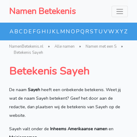
Namen Betekenis
A
B
C
D
E
F
G
H
I
J
K
L
M
N
O
P
Q
R
S
T
U
V
W
X
Y
Z
NamenBetekenis.nl
»
Alle namen
»
Namen met een S
»
Betekenis Sayeh
Betekenis Sayeh
De naam
Sayeh
heeft een onbekende betekenis. Weet jij
wat de naam Sayeh betekent? Geef het door aan de
redactie, dan plaatsen wij de betekenis van Sayeh op de
website.
Sayeh valt onder de
Inheems Amerikaanse namen
en