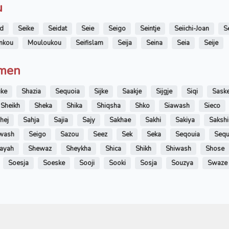
u
id
Seike
Seidat
Seie
Seigo
Seintje
Seiichi-Joan
S
nkou
Mouloukou
Seifislam
Seija
Seina
Seia
Seije
amen
uke
Shazia
Sequoia
Sijke
Saakje
Sijgje
Siqi
Sask
Sheikh
Sheka
Shika
Shiqsha
Shko
Siawash
Sieco
hej
Sahja
Sajia
Sajy
Sakhae
Sakhi
Sakiya
Sakshi
wash
Seigo
Sazou
Seez
Sek
Seka
Seqouia
Seq
ayah
Shewaz
Sheykha
Shica
Shikh
Shiwash
Shose
Soesja
Soeske
Sooji
Sooki
Sosja
Souzya
Swaze