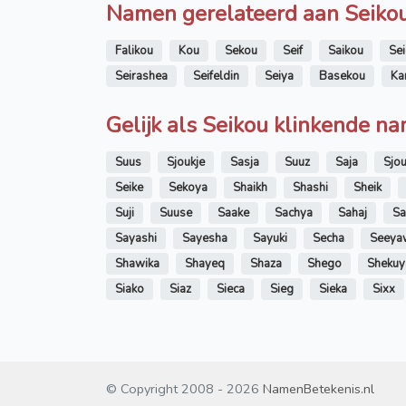
Namen gerelateerd aan Seiko
Falikou
Kou
Sekou
Seif
Saikou
Se
Seirashea
Seifeldin
Seiya
Basekou
Ka
Gelijk als Seikou klinkende n
Suus
Sjoukje
Sasja
Suuz
Saja
Sjo
Seike
Sekoya
Shaikh
Shashi
Sheik
Suji
Suuse
Saake
Sachya
Sahaj
Sa
Sayashi
Sayesha
Sayuki
Secha
Seeya
Shawika
Shayeq
Shaza
Shego
Shekuy
Siako
Siaz
Sieca
Sieg
Sieka
Sixx
© Copyright 2008 - 2026
NamenBetekenis.nl