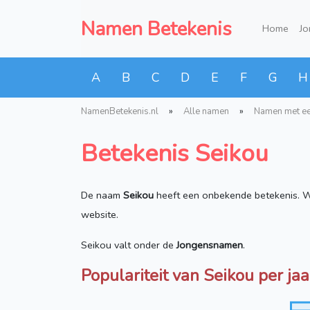
Namen Betekenis
Home
J
A
B
C
D
E
F
G
H
NamenBetekenis.nl
»
Alle namen
»
Namen met ee
Betekenis Seikou
De naam
Seikou
heeft een onbekende betekenis. We
website.
Seikou valt onder de
Jongensnamen
.
Populariteit van Seikou per jaa