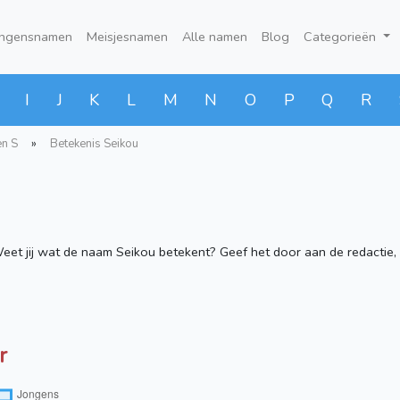
ongensnamen
Meisjesnamen
Alle namen
Blog
Categorieën
I
J
K
L
M
N
O
P
Q
R
n S
»
Betekenis Seikou
et jij wat de naam Seikou betekent? Geef het door aan de redactie, 
r