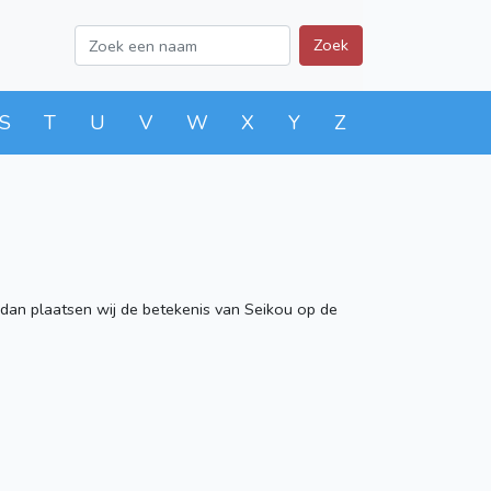
Zoek
S
T
U
V
W
X
Y
Z
dan plaatsen wij de betekenis van Seikou op de