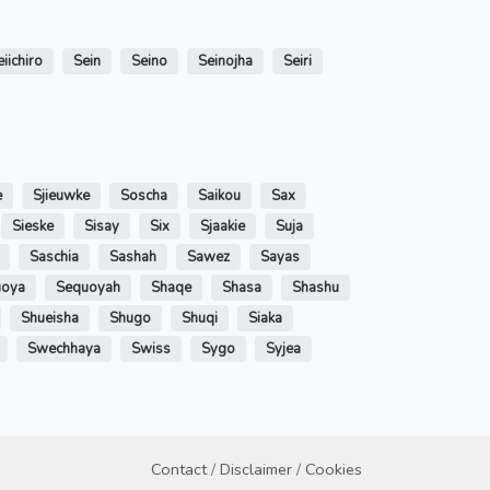
eiichiro
Sein
Seino
Seinojha
Seiri
e
Sjieuwke
Soscha
Saikou
Sax
Sieske
Sisay
Six
Sjaakie
Suja
Saschia
Sashah
Sawez
Sayas
uoya
Sequoyah
Shaqe
Shasa
Shashu
Shueisha
Shugo
Shuqi
Siaka
Swechhaya
Swiss
Sygo
Syjea
Contact
/
Disclaimer
/
Cookies