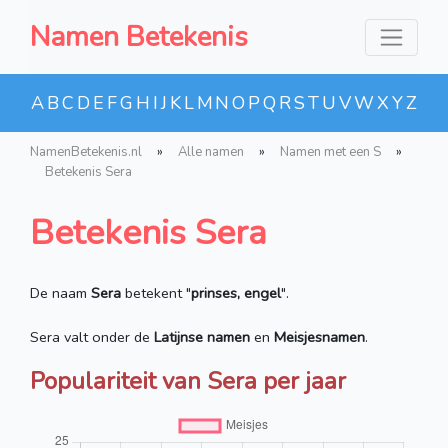
Namen Betekenis
A
B
C
D
E
F
G
H
I
J
K
L
M
N
O
P
Q
R
S
T
U
V
W
X
Y
Z
NamenBetekenis.nl
»
Alle namen
»
Namen met een S
»
Betekenis Sera
Betekenis Sera
De naam
Sera
betekent "
prinses, engel
".
Sera valt onder de
Latijnse namen
en
Meisjesnamen
.
Populariteit van Sera per jaar