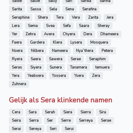
Sadie
Sallie
Sally
Sari
Sarika
Sarina
Sarita
Sassa
Sela
Sena
Serafina
Seraphine
Shera
Tera
Vera
Zarita
Jera
Lera
Sema
Svea
Sefa
Saara
Sheray
Yer
Zehra
Avera
Chyera
Dera
Dhameera
Faera
Gardera
Klera
Lysera
Mosquera
Noera
Nilbera
Nameera
Nya`thera
Petera
Ryera
Saera
Sawera
Serae
Seraphim
Seras
Siyera
Sunera
Tanamera
temuera
Yera
Yeabsera
Yossera
Ysera
Zera
Zuhnera
Gelijk als Sera klinkende namen
Cera
Sara
Serah
Siera
Sierra
Sira
Seira
Serra
Ser
Serre
Serreya
Serae
Serai
Sereya
Seri
Serui