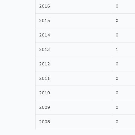
2016
0
2015
0
2014
0
2013
1
2012
0
2011
0
2010
0
2009
0
2008
0