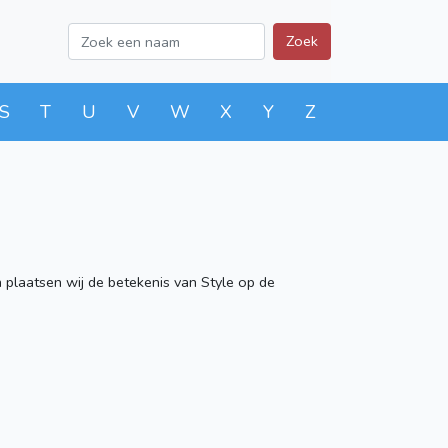
Zoek
S
T
U
V
W
X
Y
Z
 plaatsen wij de betekenis van Style op de