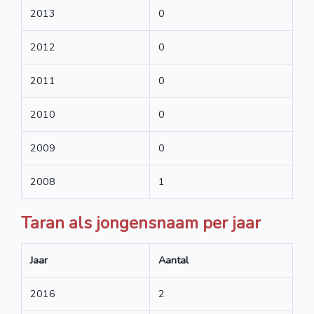
2013
0
2012
0
2011
0
2010
0
2009
0
2008
1
Taran als jongensnaam per jaar
Jaar
Aantal
2016
2