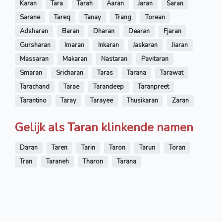
Karan
Tara
Tarah
Aaran
Jaran
Saran
Sarane
Tareq
Tanay
Trang
Torean
Adsharan
Baran
Dharan
Dearan
Fjaran
Gursharan
Imaran
Inkaran
Jaskaran
Jiaran
Massaran
Makaran
Nastaran
Pavitaran
Smaran
Sricharan
Taras
Tarana
Tarawat
Tarachand
Tarae
Tarandeep
Taranpreet
Tarantino
Taray
Tarayee
Thusikaran
Zaran
Gelijk als Taran klinkende namen
Daran
Taren
Tarin
Taron
Tarun
Toran
Tran
Taraneh
Tharon
Tarana