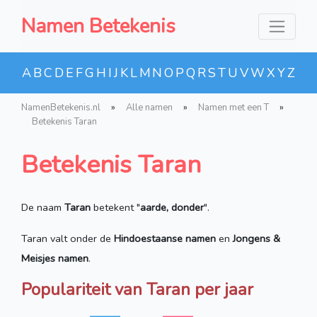
Namen Betekenis
A
B
C
D
E
F
G
H
I
J
K
L
M
N
O
P
Q
R
S
T
U
V
W
X
Y
Z
NamenBetekenis.nl
»
Alle namen
»
Namen met een T
»
Betekenis Taran
Betekenis Taran
De naam
Taran
betekent "
aarde, donder
".
Taran valt onder de
Hindoestaanse namen
en
Jongens &
Meisjes namen
.
Populariteit van Taran per jaar