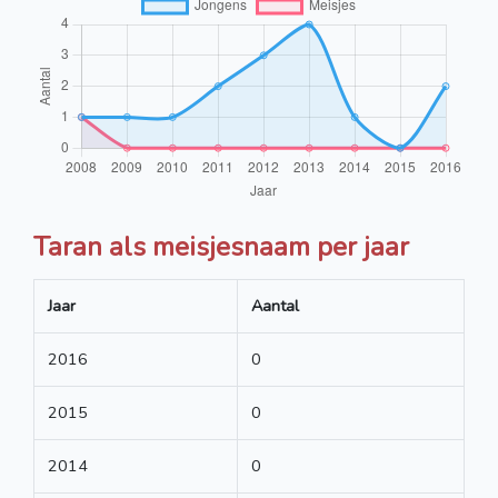
Taran als meisjesnaam per jaar
Jaar
Aantal
2016
0
2015
0
2014
0