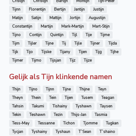
Cristijn
Christijn
Bartijn
Montijn
Tijn-Peter
Tijnn
Florentijn
Bertijn
Jantijn
Justijn
Matijn
Satijn
Mattijn
Jortijn
Augustijn
Constantijn
Martijn
Mark-Martijn
Mart-Stijn
Tijno
Contijn
Quintijn
Tijl
Tije
Tijme
Tijm
Tijler
Tijne
Tij
Tijle
Tijner
Tijda
Tijk
Tijo
Tijske
Tijany
Tijen
Tijg
Tijhe
Tijmer
Tijmo
Tijsjan
Tijz
Tijze
Gelijk als Tijn klinkende namen
Thijn
Tijno
Tijnn
Tijne
Thijne
Teyn
Theyn
Thein
Tein
Tijen
Tusem
Teagan
Tahsin
Takumi
Tishainy
Tyshawn
Taysen
Tekin
Teshawn
Tezin
Thijs-Jan
Tasmia
Tess-May
Tessanne
Tichon
Tjomme
Tugkan
Tycjan
Tyshainy
Tyshaun
T`Sean
T`shaino