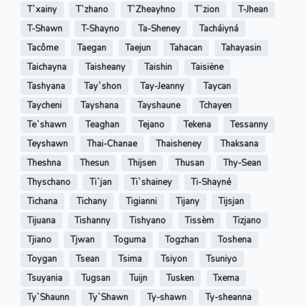
T`xainy
T`zhano
T`Zheayhno
T`zion
T-Jhean
T-Shawn
T-Shayno
Ta-Sheney
Tacháiyná
Tacôme
Taegan
Taejun
Tahacan
Tahayasin
Taichayna
Taisheany
Taishin
Taisiëne
Tashyana
Tay`shon
Tay-Jeanny
Taycan
Taycheni
Tayshana
Tayshaune
Tchayen
Te`shawn
Teaghan
Tejano
Tekena
Tessanny
Teyshawn
Thai-Chanae
Thaisheney
Thaksana
Theshna
Thesun
Thijsen
Thusan
Thy-Sean
Thyschano
Ti`jan
Ti`shainey
Ti-Shayné
Tichana
Tichany
Tigianni
Tijany
Tijsjan
Tijuana
Tishanny
Tishyano
Tissèm
Tizjano
Tjiano
Tjwan
Toguma
Togzhan
Toshena
Toygan
Tsean
Tsima
Tsiyon
Tsuniyo
Tsuyania
Tugsan
Tuijn
Tusken
Txema
Ty`Shaunn
Ty`Shawn
Ty-shawn
Ty-sheanna