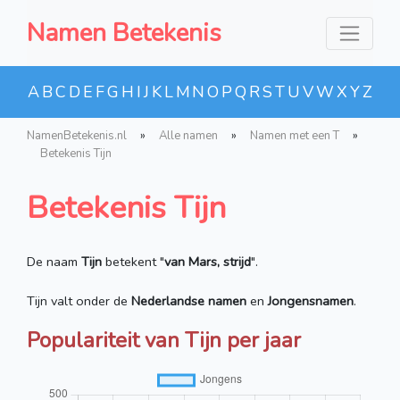
Namen Betekenis
A
B
C
D
E
F
G
H
I
J
K
L
M
N
O
P
Q
R
S
T
U
V
W
X
Y
Z
NamenBetekenis.nl
»
Alle namen
»
Namen met een T
»
Betekenis Tijn
Betekenis Tijn
De naam
Tijn
betekent "
van Mars, strijd
".
Tijn valt onder de
Nederlandse namen
en
Jongensnamen
.
Populariteit van Tijn per jaar